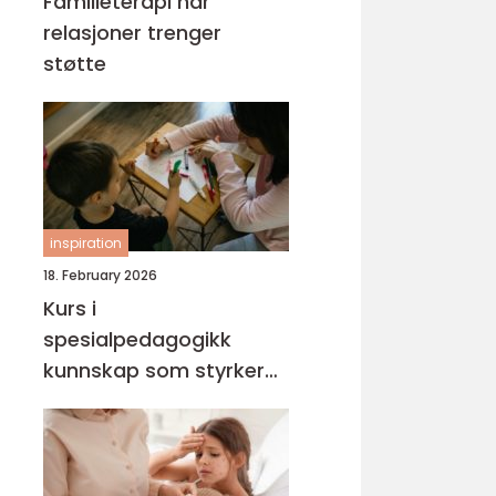
Familieterapi når
relasjoner trenger
støtte
inspiration
18. February 2026
Kurs i
spesialpedagogikk
kunnskap som styrker
hverdagen med barn og
unge