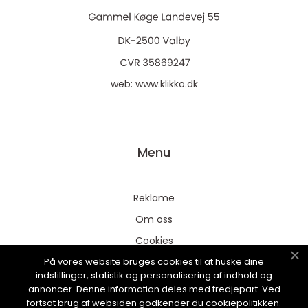
web:
www.klikko.dk
Menu
Reklame
Om oss
Cookies
På vores website bruges cookies til at huske dine
Kontakt Oss
indstillinger, statistik og personalisering af indhold og
Sitemap
annoncer. Denne information deles med tredjepart. Ved
fortsat brug af websiden godkender du cookiepolitikken.