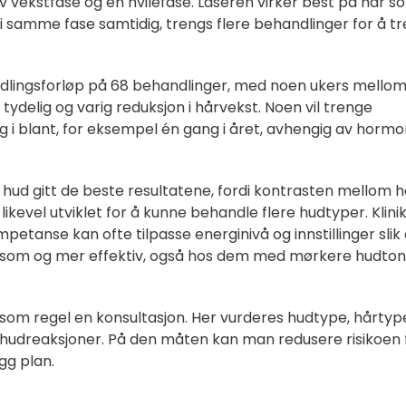
iv vekstfase og en hvilefase. Laseren virker best på hår s
er i samme fase samtidig, trengs flere behandlinger for å tr
ndlingsforløp på 68 behandlinger, med noen ukers mello
tydelig og varig reduksjon i hårvekst. Noen vil trenge
 i blant, for eksempel én gang i året, avhengig av hormo
 hud gitt de beste resultatene, fordi kontrasten mellom h
likevel utviklet for å kunne behandle flere hudtyper. Klini
tanse kan ofte tilpasse energinivå og innstillinger slik 
nsom og mer effektiv, også hos dem med mørkere hudto
som regel en konsultasjon. Her vurderes hudtype, hårtyp
e hudreaksjoner. På den måten kan man redusere risikoen 
gg plan.