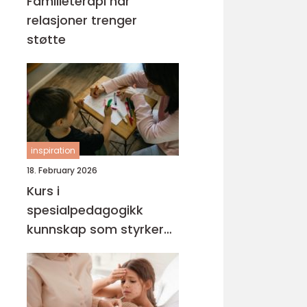
Familieterapi når
relasjoner trenger
støtte
inspiration
18. February 2026
Kurs i
spesialpedagogikk
kunnskap som styrker
hverdagen med barn og
unge