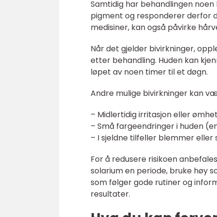
Samtidig har behandlingen noen be
pigment og responderer derfor då
medisiner, kan også påvirke hårv
Når det gjelder bivirkninger, opp
etter behandling. Huden kan kjenn
løpet av noen timer til et døgn.
Andre mulige bivirkninger kan væ
– Midlertidig irritasjon eller ømhe
– Små fargeendringer i huden (en
– I sjeldne tilfeller blemmer elle
For å redusere risikoen anbefales
solarium en periode, bruke høy so
som følger gode rutiner og inform
resultater.