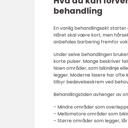
Hva du kan forven
behandling
En vanlig behandlingsøkt starter
Håret skal være kort, men hårsekk
anbefales barbering fremfor voksi
Under selve behandlingen bruker 
korte pulser. Mange beskriver føl
Noen områder, som bikinilinje el
legger. Moderne lasere har ofte k
tilbyr bedøvelseskrem ved behov
Behandlingstiden avhenger av o
– Mindre områder som overleppe 
– Mellomstore områder som bikini
– Større områder som legger, lår 