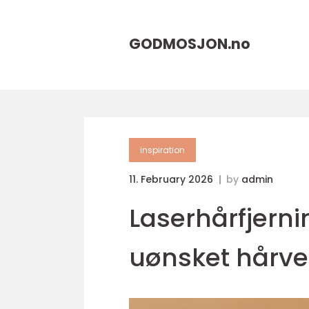
GODMOSJON.
no
inspiration
11. February 2026
by
admin
Laserhårfjerni
uønsket hårve