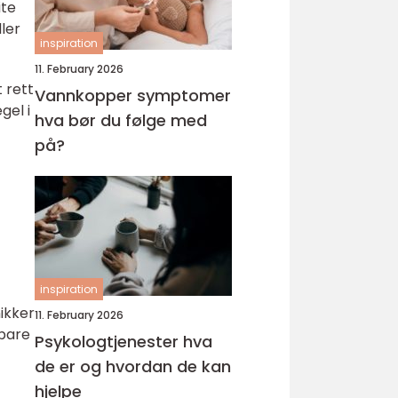
ite
ler
inspiration
11. February 2026
 rett
Vannkopper symptomer
gel i
hva bør du følge med
på?
inspiration
ikker
11. February 2026
gbare
Psykologtjenester hva
de er og hvordan de kan
hjelpe