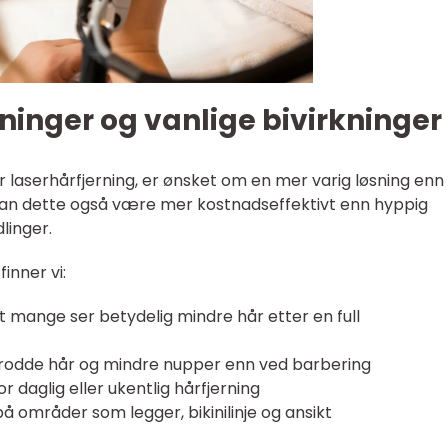
ninger og vanlige bivirkninger
er laserhårfjerning, er ønsket om en mer varig løsning enn
id kan dette også være mer kostnadseffektivt enn hyppig
linger.
inner vi:
t mange ser betydelig mindre hår etter en full
ngrodde hår og mindre nupper enn ved barbering
 daglig eller ukentlig hårfjerning
å områder som legger, bikinilinje og ansikt