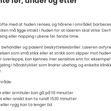
te før, under og etter
 ofte med at huden renses, og hårene i området barberes
en må ligge intakt i huden for at laseren skal virke. Derf
ng eller napping i ukene før første time.
behandler og pasient beskyttelsesbriller. Laseren avfyre
elsen som små stikk eller et strikk som slipper mot huden
ler overleppe, kan kjennes mer sensitive enn for eksempel
jøling i håndstykket som lindrer ubehag, og enkelte klinik
.
mråde:
eller armhuler kan gå på få minutter
 eller ansikt kan ta rundt 1530 minutter
eller rygg kan ta lenger tid