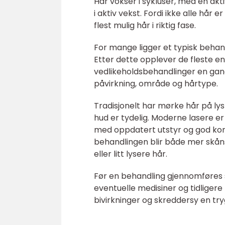
Hår vokser i sykluser, med en akt
i aktiv vekst. Fordi ikke alle hår 
flest mulig hår i riktig fase.
For mange ligger et typisk beha
Etter dette opplever de fleste en 
vedlikeholdsbehandlinger en gang
påvirkning, område og hårtype.
Tradisjonelt har mørke hår på lys
hud er tydelig. Moderne lasere er 
med oppdatert utstyr og god kompe
behandlingen blir både mer skå
eller litt lysere hår.
Før en behandling gjennomføres 
eventuelle medisiner og tidliger
bivirkninger og skreddersy en try