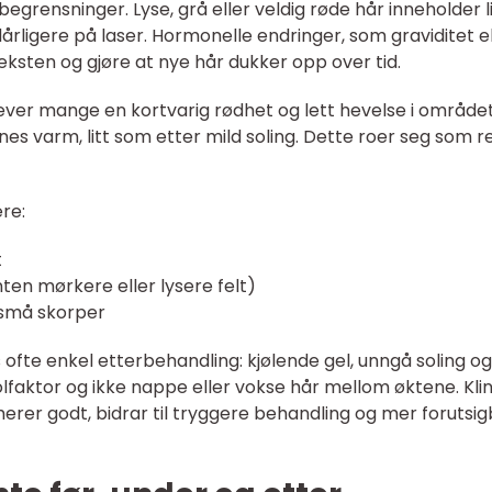
grensninger. Lyse, grå eller veldig røde hår inneholder l
rligere på laser. Hormonelle endringer, som graviditet el
eksten og gjøre at nye hår dukker opp over tid.
lever mange en kortvarig rødhet og lett hevelse i området
es varm, litt som etter mild soling. Dette roer seg som re
re:
t
ten mørkere eller lysere felt)
r små skorper
 ofte enkel etterbehandling: kjølende gel, unngå soling og
lfaktor og ikke nappe eller vokse hår mellom øktene. Klin
erer godt, bidrar til tryggere behandling og mer forutsi