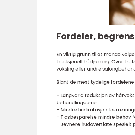
Fordeler, begrens
En viktig grunn til at mange velg
tradisjonell hårfjerning. Over t
voksing eller andre salongbehand
Blant de mest tydelige fordelene f
– Langvarig reduksjon av hårveks
behandlingsserie
– Mindre hudirritasjon færre in
– Tidsbesparelse mindre behov for
– Jevnere hudoverflate spesielt p