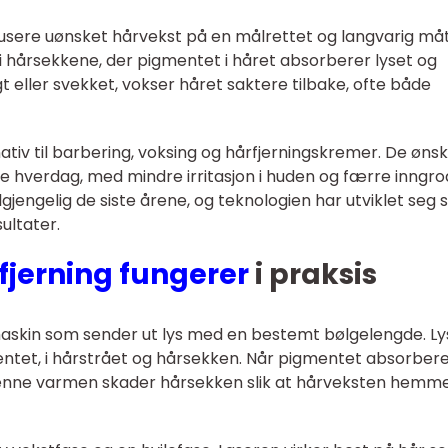
dusere uønsket hårvekst på en målrettet og langvarig måt
 i hårsekkene, der pigmentet i håret absorberer lyset og
t eller svekket, vokser håret saktere tilbake, ofte både
tiv til barbering, voksing og hårfjerningskremer. De øns
re hverdag, med mindre irritasjon i huden og færre inngr
lgjengelig de siste årene, og teknologien har utviklet seg sl
ultater.
fjerning fungerer
i praksis
maskin som sender ut lys med en bestemt bølgelengde. Ly
entet, i hårstrået og hårsekken. Når pigmentet absorber
Denne varmen skader hårsekken slik at hårveksten hemm