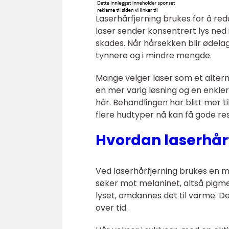
Laserhårfjerning brukes for å re
laser sender konsentrert lys ned
skades. Når hårsekken blir ødelag
tynnere og i mindre mengde.
Mange velger laser som et alterna
en mer varig løsning og en enkle
hår. Behandlingen har blitt mer ti
flere hudtyper nå kan få gode res
Hvordan laserhår
Ved laserhårfjerning brukes en 
søker mot melaninet, altså pigm
lyset, omdannes det til varme. 
over tid.