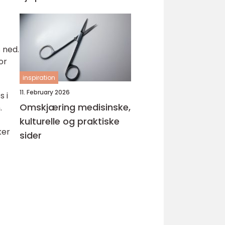
 ned.
or
inspiration
11. February 2026
s i
Omskjæring medisinske,
.
kulturelle og praktiske
ker
sider