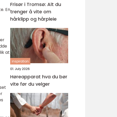
Frisør i Tromsø: Alt du
e. En
trenger å vite om
hårklipp og hårpleie
ker
odde
ik at
inspiration
01. July 2026
Høreapparat hva du bør
vite før du velger
set
er
es