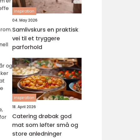
om er
effe
inspiration
04. May 2026
Samlivskurs en praktisk
mrom.
vei til et tryggere
nell
parforhold
år og
kker
at
ne
inspiration
18. April 2026
e,
Catering drøbak god
for
mat som løfter små og
store anledninger