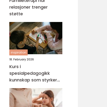
Familieterapi når
relasjoner trenger
støtte
inspiration
18. February 2026
Kurs i
spesialpedagogikk
kunnskap som styrker
hverdagen med barn og
unge