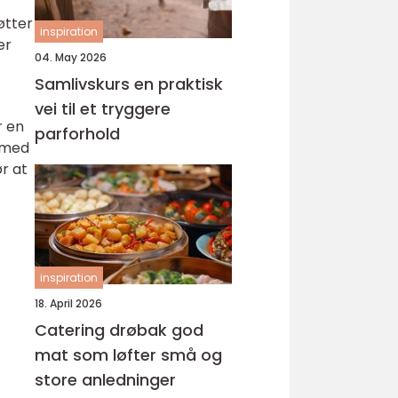
øtter
inspiration
er
04. May 2026
Samlivskurs en praktisk
vei til et tryggere
r en
parforhold
 med
r at
inspiration
18. April 2026
Catering drøbak god
mat som løfter små og
store anledninger