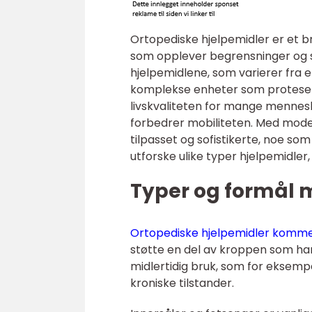
Ortopediske hjelpemidler er et b
som opplever begrensninger og s
hjelpemidlene, som varierer fra 
komplekse enheter som proteser o
livskvaliteten for mange mennesk
forbedrer mobiliteten. Med moder
tilpasset og sofistikerte, noe som 
utforske ulike typer hjelpemidle
Typer og formål 
Ortopediske hjelpemidler kommer
støtte en del av kroppen som har 
midlertidig bruk, som for eksemp
kroniske tilstander.