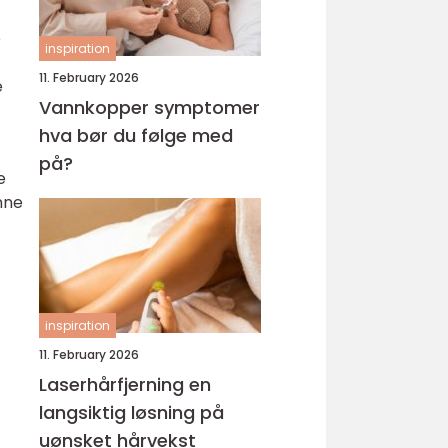
e
inspiration
11. February 2026
e
Vannkopper symptomer
hva bør du følge med
på?
e
nne
inspiration
11. February 2026
Laserhårfjerning en
langsiktig løsning på
uønsket hårvekst