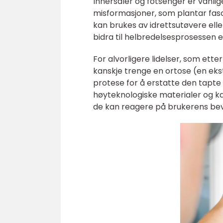
Innersåler og fotsenger er vanlig
misformasjoner, som plantar fasci
kan brukes av idrettsutøvere ell
bidra til helbredelsesprosessen e
For alvorligere lidelser, som etter
kanskje trenge en ortose (en eks
protese for å erstatte den tapt
høyteknologiske materialer og ka
de kan reagere på brukerens bev