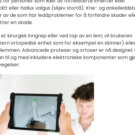
e for personer som lider av fotrelaterte smerter eller
itt eller hallux valgus (skjev stortå). Kne- og ankelleddst
er av de som har leddproblemer for å forhindre skader ell
tter en skade.
 et kirurgisk inngrep eller ved tap av en lem, vil brukeren
tern ortopedisk enhet som for eksempel en skinner) elle
e lemmen. Advancede proteser og ortoser er nå designet
n til og med inkludere elektroniske komponenter som gjø
egelser.