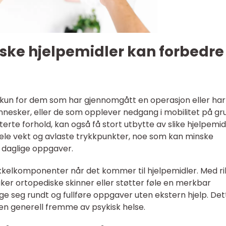
ske hjelpemidler kan forbedre
 kun for dem som har gjennomgått en operasjon eller har
esker, eller de som opplever nedgang i mobilitet på gr
terte forhold, kan også få stort utbytte av slike hjelpemid
rdele vekt og avlaste trykkpunkter, noe som kan minske
e daglige oppgaver.
kkelkomponenter når det kommer til hjelpemidler. Med ri
ker ortopediske skinner eller støtter føle en merkbar
ege seg rundt og fullføre oppgaver uten ekstern hjelp. Det
og en generell fremme av psykisk helse.