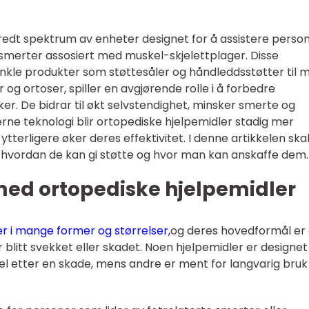
redt spektrum av enheter designet for å assistere perso
merter assosiert med muskel-skjelettplager. Disse
enkle produkter som støttesåler og håndleddsstøtter til 
g ortoser, spiller en avgjørende rolle i å forbedre
er. De bidrar til økt selvstendighet, minsker smerte og
ne teknologi blir ortopediske hjelpemidler stadig mer
ytterligere øker deres effektivitet. I denne artikkelen skal
r, hvordan de kan gi støtte og hvor man kan anskaffe dem.
med ortopediske hjelpemidler
 i mange former og størrelser,
og deres hovedformål er
blitt svekket eller skadet. Noen hjelpemidler er designet
el etter en skade, mens andre er ment for langvarig bruk