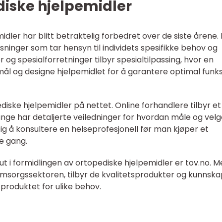
ediske hjelpemidler
dler har blitt betraktelig forbedret over de siste årene.
sninger som tar hensyn til individets spesifikke behov og
r og spesialforretninger tilbyr spesialtilpassing, hvor en
mål og designe hjelpemidlet for å garantere optimal funk
diske hjelpemidler på nettet. Online forhandlere tilbyr et
nge har detaljerte veiledninger for hvordan måle og velg
iktig å konsultere en helseprofesjonell før man kjøper et
e gang.
 ut i formidlingen av ortopediske hjelpemidler er tov.no. 
 omsorgssektoren, tilbyr de kvalitetsprodukter og kunnsk
 produktet for ulike behov.