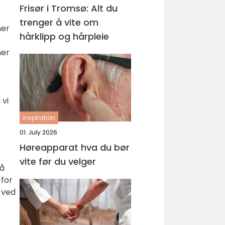
Frisør i Tromsø: Alt du
trenger å vite om
ner
hårklipp og hårpleie
mer
 vi
inspiration
01. July 2026
Høreapparat hva du bør
vite før du velger
 å
 for
 ved