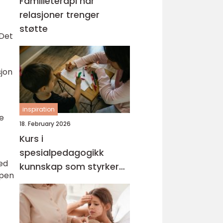
Familieterapi når
relasjoner trenger
støtte
 Det
sjon
inspiration
e
18. February 2026
Kurs i
spesialpedagogikk
Med
kunnskap som styrker
apen
hverdagen med barn og
unge