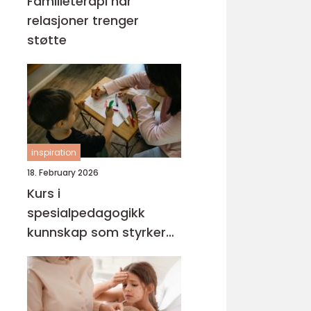
Familieterapi når
relasjoner trenger
støtte
inspiration
18. February 2026
Kurs i
spesialpedagogikk
kunnskap som styrker
hverdagen med barn og
unge