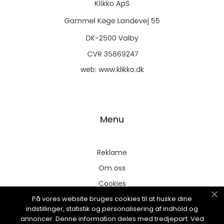
web:
www.klikko.dk
Menu
Reklame
Om oss
Cookies
På vores website bruges cookies til at huske dine
Kontakt Oss
indstillinger, statistik og personalisering af indhold og
Sitemap
annoncer. Denne information deles med tredjepart. Ved