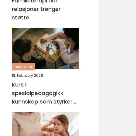
Familieterapi når
relasjoner trenger
støtte
inspiration
18. February 2026
Kurs i
spesialpedagogikk
kunnskap som styrker
hverdagen med barn og
unge