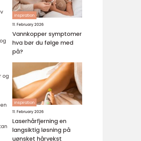
av
inspiration
11. February 2026
Vannkopper symptomer
 og
hva bør du følge med
på?
r og
inspiration
pen
11. February 2026
Laserhårfjerning en
kan
langsiktig løsning på
uønsket hårvekst