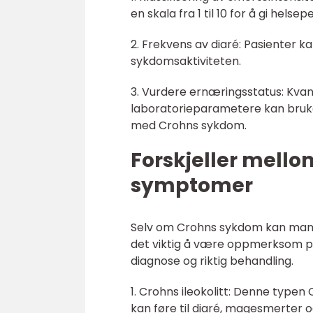
en skala fra 1 til 10 for å gi he
2. Frekvens av diaré: Pasienter k
sykdomsaktiviteten.
3. Vurdere ernæringsstatus: Kvan
laboratorieparametere kan bruke
med Crohns sykdom.
Forskjeller mell
symptomer
Selv om Crohns sykdom kan manife
det viktig å være oppmerksom på
diagnose og riktig behandling.
1. Crohns ileokolitt: Denne typen
kan føre til diaré, magesmerter o