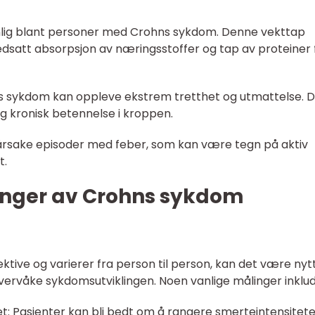
nlig blant personer med Crohns sykdom. Denne vekttap
nedsatt absorpsjon av næringsstoffer og tap av proteiner 
s sykdom kan oppleve ekstrem tretthet og utmattelse. 
g kronisk betennelse i kroppen.
årsake episoder med feber, som kan være tegn på aktiv
t.
inger av Crohns sykdom
ve og varierer fra person til person, kan det være nytt
ervåke sykdomsutviklingen. Noen vanlige målinger inklud
itet: Pasienter kan bli bedt om å rangere smerteintensitet