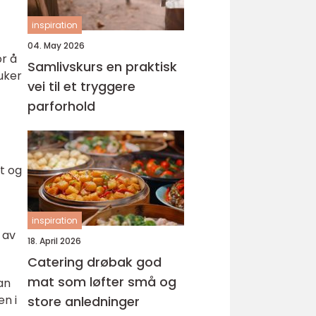
inspiration
04. May 2026
r å
Samlivskurs en praktisk
uker
vei til et tryggere
parforhold
t og
inspiration
 av
18. April 2026
Catering drøbak god
mat som løfter små og
an
en i
store anledninger