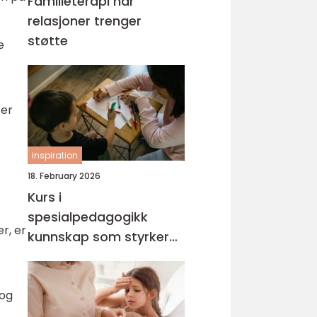
Familieterapi når
relasjoner trenger
støtte
e
ter
inspiration
18. February 2026
Kurs i
spesialpedagogikk
r, er
kunnskap som styrker
hverdagen med barn og
unge
 og