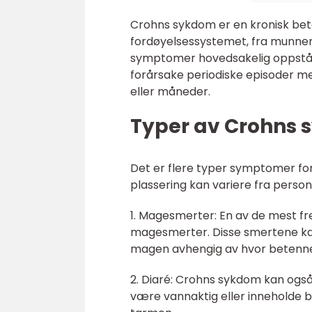
Crohns sykdom er en kronisk bet
fordøyelsessystemet, fra munnen
symptomer hovedsakelig oppstår
forårsake periodiske episoder med
eller måneder.
Typer av Crohns
Det er flere typer symptomer fo
plassering kan variere fra person 
1. Magesmerter: En av de mest
magesmerter. Disse smertene kan
magen avhengig av hvor betennels
2. Diaré: Crohns sykdom kan også f
være vannaktig eller inneholde b