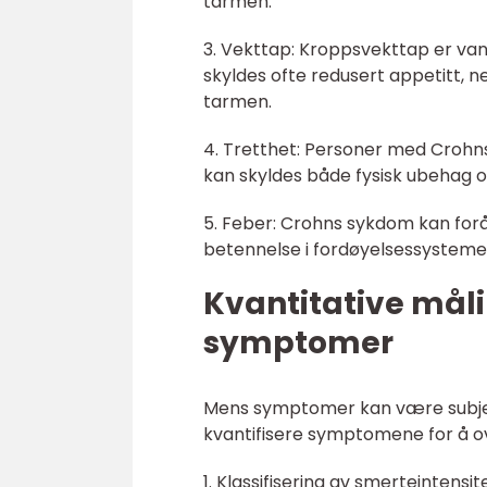
tarmen.
3. Vekttap: Kroppsvekttap er va
skyldes ofte redusert appetitt, 
tarmen.
4. Tretthet: Personer med Crohn
kan skyldes både fysisk ubehag o
5. Feber: Crohns sykdom kan for
betennelse i fordøyelsessysteme
Kvantitative mål
symptomer
Mens symptomer kan være subjekti
kvantifisere symptomene for å ov
1. Klassifisering av smerteintens