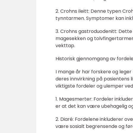
2. Crohns ileitt: Denne typen Cro
tynntarmen. Symptomer kan inklu
3. Crohns gastroduodenitt: Dette
magesekken og tolvfingertarmen
vekttap.
Historisk gjennomgang av forde
I mange år har forskere og lege
deres innvirkning på pasientens li
viktigste fordeler og ulemper ve
1. Magesmerter: Fordeler inklude
er at det kan være ubehagelig og 
2. Diaré: Fordelene inkluderer o
være sosialt begrensende og føre