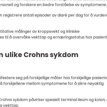
lsepersonell og forskere en bedre forståelse av symptomene.
an registrere antall episoder av diaré per dag for å vurder
titative målinger av kroppsvekt og kliniske
s til å overvåke vekttap og ernæringsstatus hos pasien
om ulike Crohns sykdom
stere seg på forskjellige måter hos forskjellige pasiente
 forskjellene mellom symptomene for å sikre nøyaktig
 Crohns sykdom påvirker spesielt terminal ileum og kolon,
g vekttap.