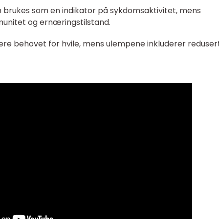
an brukes som en indikator på sykdomsaktivitet, mens
unitet og ernæringstilstand.
isere behovet for hvile, mens ulempene inkluderer reduser