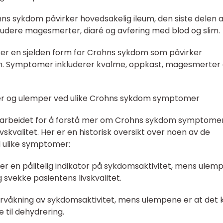
hns sykdom påvirker hovedsakelig ileum, den siste delen 
dere magesmerter, diaré og avføring med blod og slim.
 er en sjelden form for Crohns sykdom som påvirker
. Symptomer inkluderer kvalme, oppkast, magesmerter
ler og ulemper ved ulike Crohns sykdom symptomer
r arbeidet for å forstå mer om Crohns sykdom symptome
vskvalitet. Her er en historisk oversikt over noen av de
d ulike symptomer:
rer en pålitelig indikator på sykdomsaktivitet, mens ulem
svekke pasientens livskvalitet.
vervåkning av sykdomsaktivitet, mens ulempene er at det 
 til dehydrering.