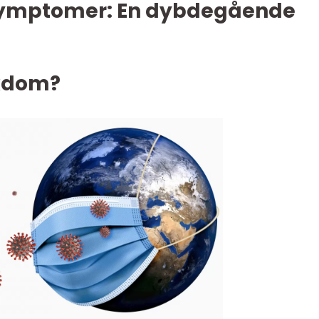
ymptomer: En dybdegående
ykdom?