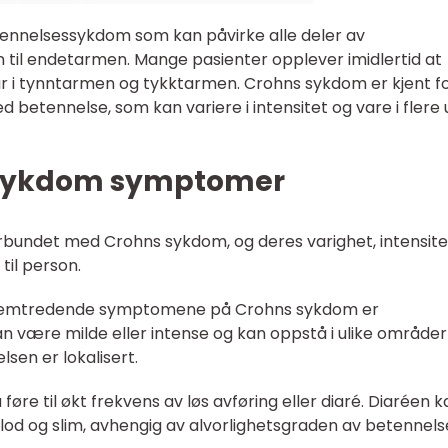
ennelsessykdom som kan påvirke alle deler av
 til endetarmen. Mange pasienter opplever imidlertid at
 i tynntarmen og tykktarmen. Crohns sykdom er kjent fo
 betennelse, som kan variere i intensitet og vare i flere 
 sykdom symptomer
rbundet med Crohns sykdom, og deres varighet, intensite
til person.
 fremtredende symptomene på Crohns sykdom er
 være milde eller intense og kan oppstå i ulike områder
en er lokalisert.
øre til økt frekvens av løs avføring eller diaré. Diaréen k
lod og slim, avhengig av alvorlighetsgraden av betennels