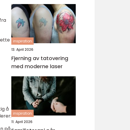
fra
Dette
inspiration
13. April 2026
Fjerning av tatovering
med moderne laser
ig å
inspiration
erer:
11. April 2026
en på