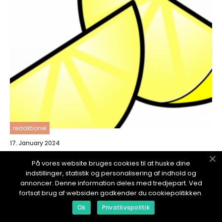
redaktionel
17. January 2024
B Vitamins Mangel Symptomer: En
På vores website bruges cookies til at huske dine
dybdegående oversikt
indstillinger, statistik og personalisering af indhold og
annoncer. Denne information deles med tredjepart. Ved
fortsat brug af websiden godkender du cookiepolitikken.
Ok
Privatlivspolitik