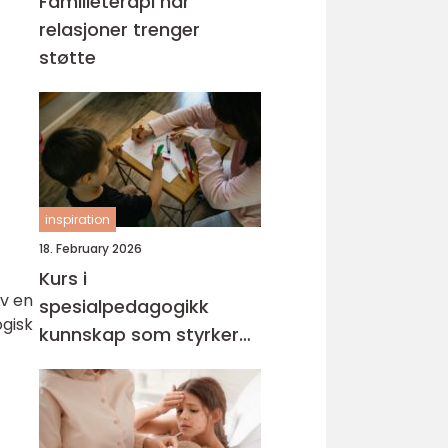
Familieterapi når
relasjoner trenger
støtte
inspiration
18. February 2026
Kurs i
v en
spesialpedagogikk
gisk
kunnskap som styrker
hverdagen med barn og
unge