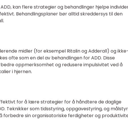
 ADD, kan flere strategier og behandlinger hjelpe individe
ivt. Behandlingsplaner bør alltid skreddersys til den
l.
rende midler (for eksempel Ritalin og Adderall) og ikke
es ofte som en del av behandlingen for ADD. Disse
rbedre oppmerksomhet og redusere impulsivitet ved å
lier i hjernen.
ektivt for å lære strategier for å håndtere de daglige
. Teknikker som tidsstyring, oppgavestyring, og målstyr
 forbedre sin organisatoriske ferdigheter og produktivite