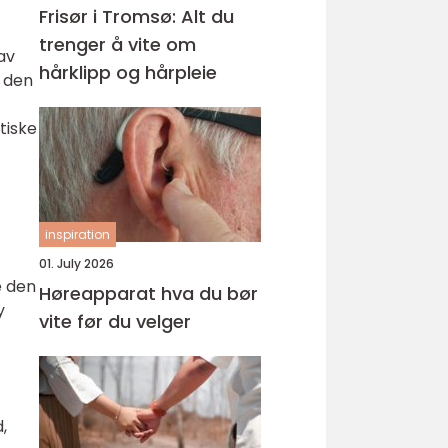
Frisør i Tromsø: Alt du
trenger å vite om
av
hårklipp og hårpleie
 den
tiske
inspiration
01. July 2026
e den
Høreapparat hva du bør
y
vite før du velger
,