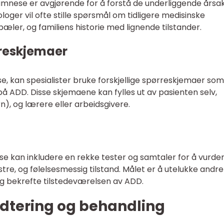
anamnese er avgjørende for å forstå de underliggende års
loger vil ofte stille spørsmål om tidligere medisinske
pæler, og familiens historie med lignende tilstander.
reskjemaer
ose, kan spesialister bruke forskjellige spørreskjemaer som
 ADD. Disse skjemaene kan fylles ut av pasienten selv,
n), og lærere eller arbeidsgivere.
lse kan inkludere en rekke tester og samtaler for å vurde
tre, og følelsesmessig tilstand. Målet er å utelukke andre
g bekrefte tilstedeværelsen av ADD.
ndtering og behandling