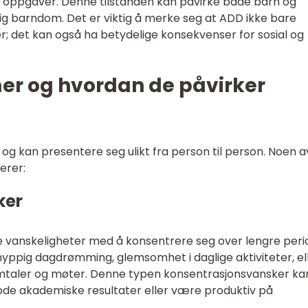
re oppgaver. Denne tilstanden kan påvirke både barn og
idlig barndom. Det er viktig å merke seg at ADD ikke bare
; det kan også ha betydelige konsekvenser for sosial og
r og hvordan de påvirker
 kan presentere seg ulikt fra person til person. Noen a
erer:
ker
 vanskeligheter med å konsentrere seg over lengre peri
yppig dagdrømming, glemsomhet i daglige aktiviteter, el
mtaler og møter. Denne typen konsentrasjonsvansker ka
ode akademiske resultater eller være produktiv på