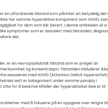
er en utfordrende tilstand som påvirker en betydelig del 
ADD ikke har samme hyperaktive komponent som ADHD, kan
agliglivet for dem som blir berørt. I denne artikkelen vil vi
vilke symptomer som er assosiert med tilstanden, diagnos
ndtere det.
rder, er en nevropsykiatrisk tilstand som er preget av
rksomhet og konsentrasjon. Tilstanden inkluderer ikk
e assosieres med ADHD (Attention Deficit Hyperactivit
teknisk sett er kategorisert under samme paraply i
fte for å beskrive tilfeller der hyperaktivitet ikke er til
roblemer med å fokusere på en oppgave over lengre tid