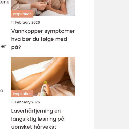
akene
inspiration
11. February 2026
Vannkopper symptomer
hva bør du følge med
 er
på?
re
inspiration
11. February 2026
Laserhårfjerning en
langsiktig løsning på
uønsket hårvekst