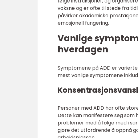
følge instruksjoner, og organise
voksne og er ofte til stede fra t
påvirker akademiske prestasjoner
emosjonell fungering.
Vanlige symptome
hverdagen
Symptomene på ADD er varierte og
mest vanlige symptomene inklud
Konsentrasjonsvans
Personer med ADD har ofte store
Dette kan manifestere seg som h
problemer med å følge med i sa
gjøre det utfordrende å oppnå g
arbeidsplassen.