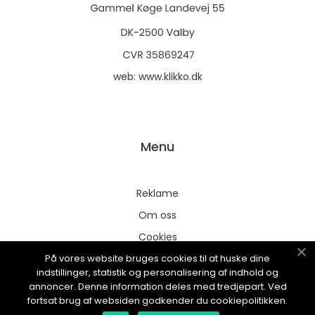
web:
www.klikko.dk
Menu
Reklame
Om oss
Cookies
På vores website bruges cookies til at huske dine
Kontakt Oss
indstillinger, statistik og personalisering af indhold og
Sitemap
annoncer. Denne information deles med tredjepart. Ved
fortsat brug af websiden godkender du cookiepolitikken.