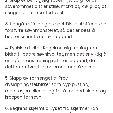
2. Skap et behagelig sovemiljø: Sørg for at
soverommet ditt er stille, mørkt og kjølig, og at
sengen din er komfortabel.
3. Unngå koffein og alkohol: Disse stoffene kan
forstyrre søvnmønsteret, så det er best å
begrense inntaket før leggetid.
4. Fysisk aktivitet: Regelmessig trening kan
bidra til bedre søvnkvalitet, men det er viktig å
unngå intens trening rett før leggetid, da
dette kan føre til problemer med å sovne.
5. Slapp av før sengetid: Prøv
avslapningsteknikker som dyp pusting,
meditasjon eller lesing for å roe ned sinnet og
kroppen før søvn.
6. Begrens skjermtid: Lyset fra skjermer kan