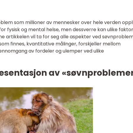
blem som millioner av mennesker over hele verden oppl
or fysisk og mental helse, men dessverre kan ulike fakto
e artikkelen vil ta for seg alle aspekter ved søvnproblem
 som finnes, kvantitative målinger, forskjeller mellom
jennomgang av fordeler og ulemper ved ulike
esentasjon av «søvnprobleme