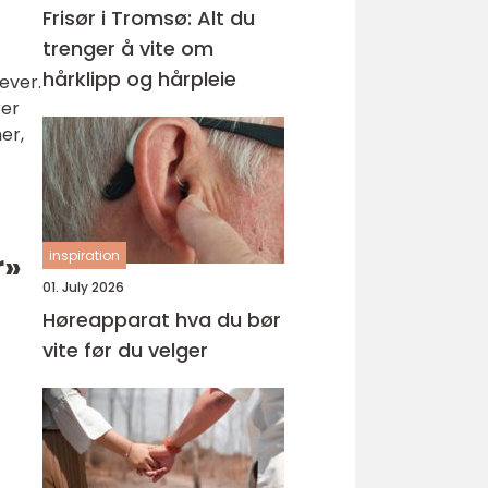
Frisør i Tromsø: Alt du
trenger å vite om
hårklipp og hårpleie
ever.
rer
er,
r»
inspiration
01. July 2026
Høreapparat hva du bør
vite før du velger