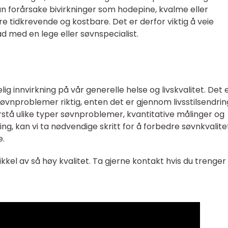
n forårsake bivirkninger som hodepine, kvalme eller
e tidkrevende og kostbare. Det er derfor viktig å veie
d med en lege eller søvnspecialist.
 innvirkning på vår generelle helse og livskvalitet. Det 
søvnproblemer riktig, enten det er gjennom livsstilsendrin
orstå ulike typer søvnproblemer, kvantitative målinger og
g, kan vi ta nødvendige skritt for å forbedre søvnkvalit
e.
rtikkel av så høy kvalitet. Ta gjerne kontakt hvis du trenge