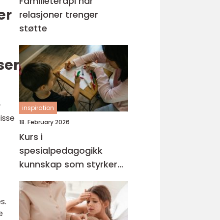
Familieterapi når
er
relasjoner trenger
støtte
ser
r
inspiration
isse
18. February 2026
Kurs i
spesialpedagogikk
kunnskap som styrker
hverdagen med barn og
unge
s.
e