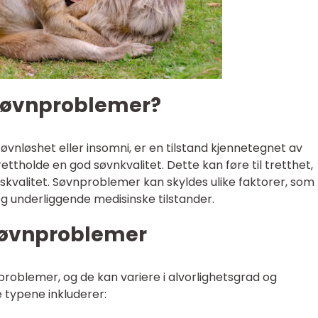
 søvnproblemer?
vnløshet eller insomni, er en tilstand kjennetegnet av
tholde en god søvnkvalitet. Dette kan føre til tretthet,
vskvalitet. Søvnproblemer kan skyldes ulike faktorer, som
og underliggende medisinske tilstander.
 søvnproblemer
nproblemer, og de kan variere i alvorlighetsgrad og
 typene inkluderer: