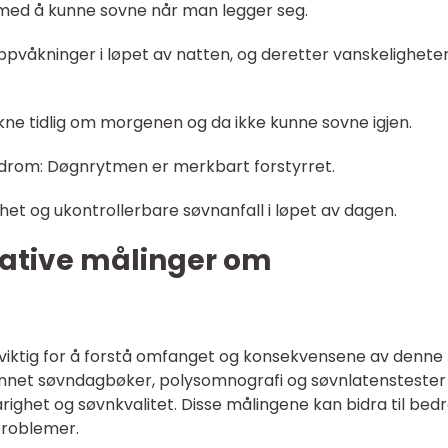
 med å kunne sovne når man legger seg.
ppvåkninger i løpet av natten, og deretter vanskelighete
kne tidlig om morgenen og da ikke kunne sovne igjen.
drom: Døgnrytmen er merkbart forstyrret.
ghet og ukontrollerbare søvnanfall i løpet av dagen.
tative målinger om
 viktig for å forstå omfanget og konsekvensene av denne
 annet søvndagbøker, polysomnografi og søvnlatenstester 
ighet og søvnkvalitet. Disse målingene kan bidra til bed
problemer.