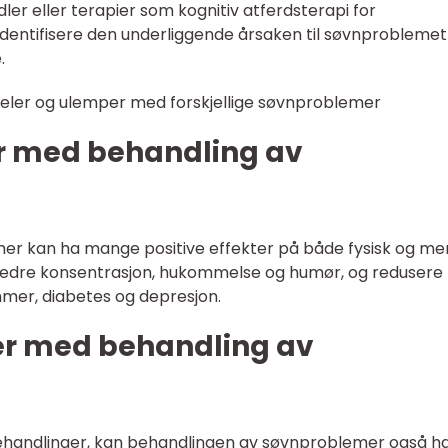
er eller terapier som kognitiv atferdsterapi for
å identifisere den underliggende årsaken til søvnproblemet
.
deler og ulemper med forskjellige søvnproblemer
er med behandling av
mer kan ha mange positive effekter på både fysisk og me
rbedre konsentrasjon, hukommelse og humør, og redusere
mmer, diabetes og depresjon.
er med behandling av
ehandlinger, kan behandlingen av søvnproblemer også h