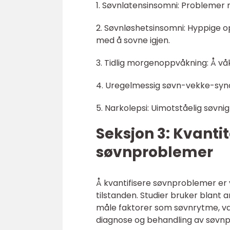
1. Søvnlatensinsomni: Problemer
2. Søvnløshetsinsomni: Hyppige o
med å sovne igjen.
3. Tidlig morgenoppvåkning: Å vå
4. Uregelmessig søvn-vekke-syn
5. Narkolepsi: Uimotståelig søvni
Seksjon 3: Kvanti
søvnproblemer
Å kvantifisere søvnproblemer er
tilstanden. Studier bruker blant
måle faktorer som søvnrytme, var
diagnose og behandling av søvn