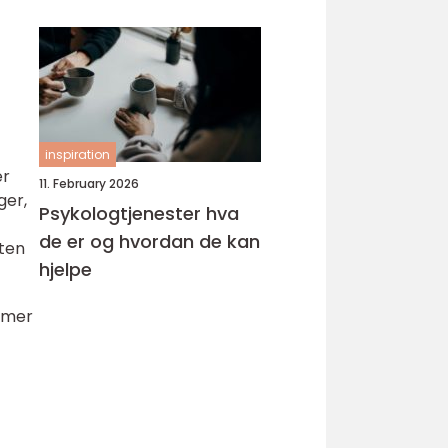
inspiration
er
11. February 2026
ger,
Psykologtjenester hva
de er og hvordan de kan
eten
hjelpe
r mer