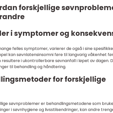
rdan forskjellige søvnproblem
erandre
eller i symptomer og konsekven
ge felles symptomer, varierer de også i sine spesifikke
el kan søvnlatensinsomni føre til langvarig våkenhet fø
esultere i ukontrollerbare søvnanfall i løpet av dagen. D
inger til behandling og håndtering.
lingsmetoder for forskjellige
kjellige søvnproblemer er behandlingsmetodene som bruke
nger i søvnhygiene og livsstilsendringer, kan andre treng