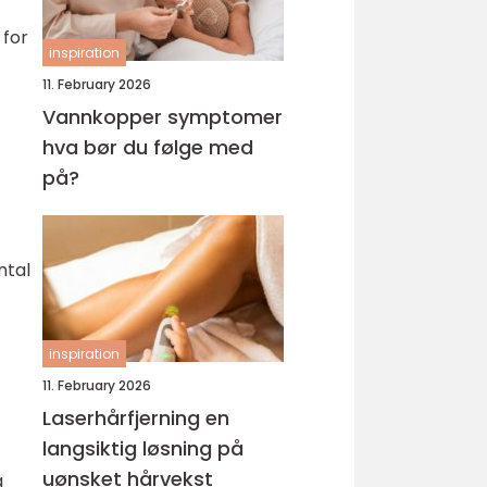
 for
inspiration
11. February 2026
Vannkopper symptomer
hva bør du følge med
på?
ntal
inspiration
11. February 2026
Laserhårfjerning en
langsiktig løsning på
uønsket hårvekst
a