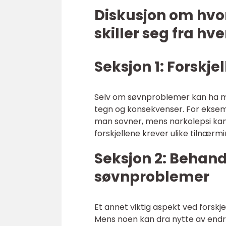
Diskusjon om hvo
skiller seg fra hv
Seksjon 1: Forskj
Selv om søvnproblemer kan ha man
tegn og konsekvenser. For eksemp
man sovner, mens narkolepsi kan r
forskjellene krever ulike tilnærm
Seksjon 2: Behand
søvnproblemer
Et annet viktig aspekt ved fors
Mens noen kan dra nytte av endri