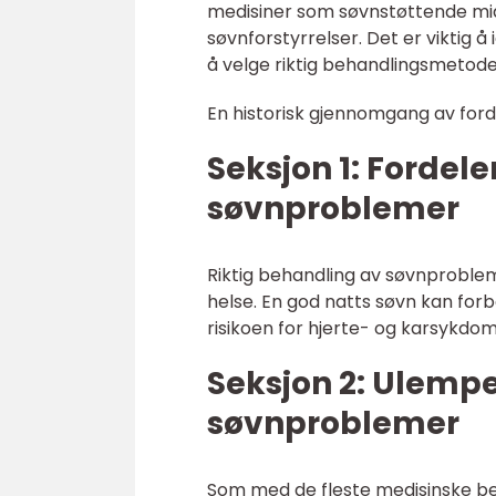
medisiner som søvnstøttende midl
søvnforstyrrelser. Det er viktig 
å velge riktig behandlingsmetode
En historisk gjennomgang av for
Seksjon 1: Fordel
søvnproblemer
Riktig behandling av søvnproble
helse. En god natts søvn kan fo
risikoen for hjerte- og karsykdo
Seksjon 2: Ulemp
søvnproblemer
Som med de fleste medisinske b