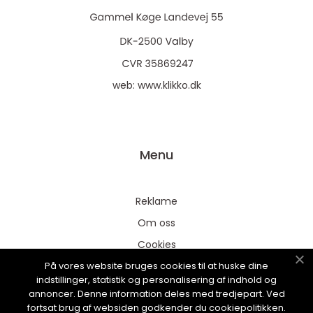
web:
www.klikko.dk
Menu
Reklame
Om oss
Cookies
På vores website bruges cookies til at huske dine
Kontakt Oss
indstillinger, statistik og personalisering af indhold og
Sitemap
annoncer. Denne information deles med tredjepart. Ved
fortsat brug af websiden godkender du cookiepolitikken.