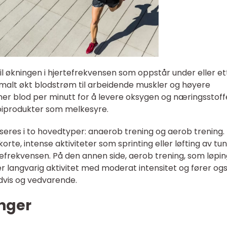
til økningen i hjertefrekvensen som oppstår under eller et
ormalt økt blodstrøm til arbeidende muskler og høyere
 blod per minutt for å levere oksygen og næringsstoffer
biprodukter som melkesyre.
fiseres i to hovedtyper: anaerob trening og aerob trening.
rte, intense aktiviteter som sprinting eller løfting av tu
ertefrekvensen. På den annen side, aerob trening, som løpin
 langvarig aktivitet med moderat intensitet og fører også
dvis og vedvarende.
inger