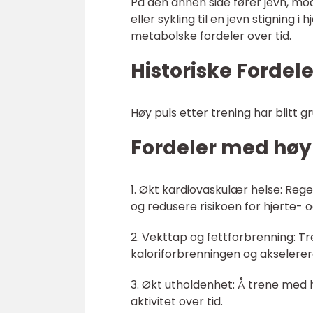
På den annen side fører jevn, mo
eller sykling til en jevn stigning
metabolske fordeler over tid.
Historiske Fordel
Høy puls etter trening har blitt g
Fordeler med høy 
1. Økt kardiovaskulær helse: Reg
og redusere risikoen for hjerte-
2. Vekttap og fettforbrenning: Tr
kaloriforbrenningen og akselere
3. Økt utholdenhet: Å trene med h
aktivitet over tid.