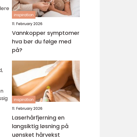
lere
inspiration
11. February 2026
Vannkopper symptomer
hva bør du følge med
på?
d,
an
ssig
inspiration
11. February 2026
Laserhårfjerning en
langsiktig løsning på
uønsket hårvekst