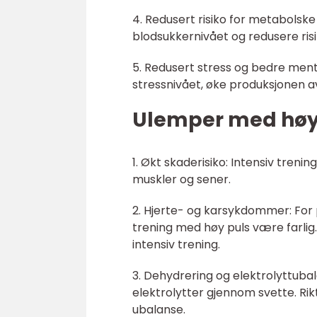
4. Redusert risiko for metabolske
blodsukkernivået og redusere ris
5. Redusert stress og bedre menta
stressnivået, øke produksjonen a
Ulemper med høy p
1. Økt skaderisiko: Intensiv treni
muskler og sener.
2. Hjerte- og karsykdommer: Fo
trening med høy puls være farlig.
intensiv trening.
3. Dehydrering og elektrolyttuba
elektrolytter gjennom svette. Ri
ubalanse.