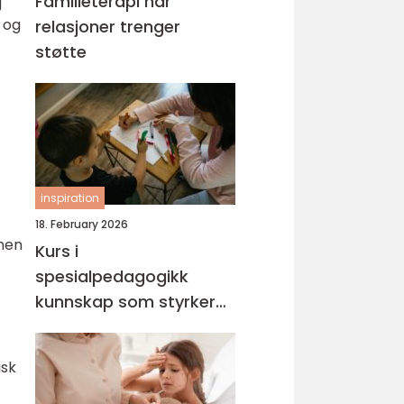
Familieterapi når
g
e og
relasjoner trenger
støtte
inspiration
18. February 2026
onen
Kurs i
spesialpedagogikk
kunnskap som styrker
hverdagen med barn og
unge
isk