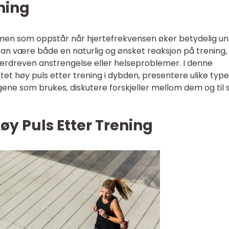
ning
nomen som oppstår når hjertefrekvensen øker betydelig u
te kan være både en naturlig og ønsket reaksjon på trening
erdreven anstrengelse eller helseproblemer. I denne
tet høy puls etter trening i dybden, presentere ulike type
ene som brukes, diskutere forskjeller mellom dem og til s
øy Puls Etter Trening