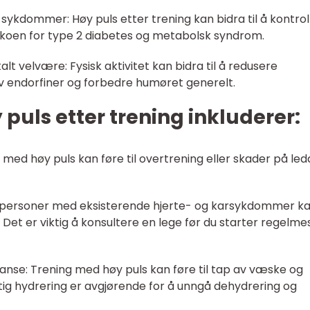
 sykdommer: Høy puls etter trening kan bidra til å kontrol
ikoen for type 2 diabetes og metabolsk syndrom.
lt velvære: Fysisk aktivitet kan bidra til å redusere
v endorfiner og forbedre humøret generelt.
uls etter trening inkluderer:
ng med høy puls kan føre til overtrening eller skader på led
r personer med eksisterende hjerte- og karsykdommer k
 Det er viktig å konsultere en lege før du starter regelme
lanse: Trening med høy puls kan føre til tap av væske og
ktig hydrering er avgjørende for å unngå dehydrering og