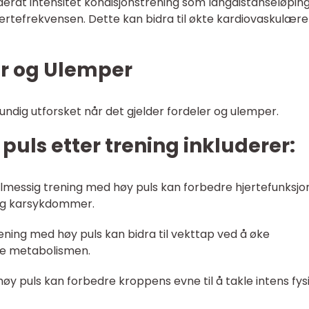
derat intensitet kondisjonstrening som langdistanseløpin
 i hjertefrekvensen. Dette kan bidra til økte kardiovaskulær
er og Ulemper
rundig utforsket når det gjelder fordeler og ulemper.
puls etter trening inkluderer:
elmessig trening med høy puls kan forbedre hjertefunksj
 og karsykdommer.
ening med høy puls kan bidra til vekttap ved å øke
re metabolismen.
øy puls kan forbedre kroppens evne til å takle intens fys