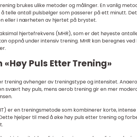
 trening brukes ulike metoder og målinger. En vanlig meto
å telle antall pulsbølger som passerer på ett minutt. De
n eller i nærheten av hjertet på brystet.
aksimal hjertefrekvens (MHR), som er det høyeste antall
kan oppnå under intensiv trening. MHR kan beregnes ved 
er.
m «Høy Puls Etter Trening»
er trening avhenger av treningstype og intensitet. Anaer
, men svært høy puls, mens aerob trening gir en mer moder
nsen.
(HIIT) er en treningsmetode som kombinerer korte, intense
ette hjelper til med å øke høy puls etter trening og forb
t.