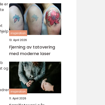
de er
tte
et
hjelp
inspiration
13. April 2026
Fjerning av tatovering
med moderne laser
ob
at og
edrer
inspiration
11. April 2026